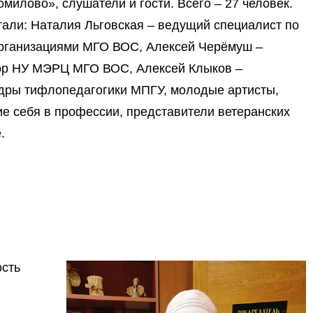
милово», слушатели и гости. Всего – 27 человек.
тали: Наталия Льговская – ведущий специалист по
организациями МГО ВОС, Алексей Черёмуш –
ор НУ МЭРЦ МГО ВОС, Алексей Клыков –
дры тифлопедагогики МПГУ, молодые артисты,
 себя в профессии, представители ветеранских
.
ость