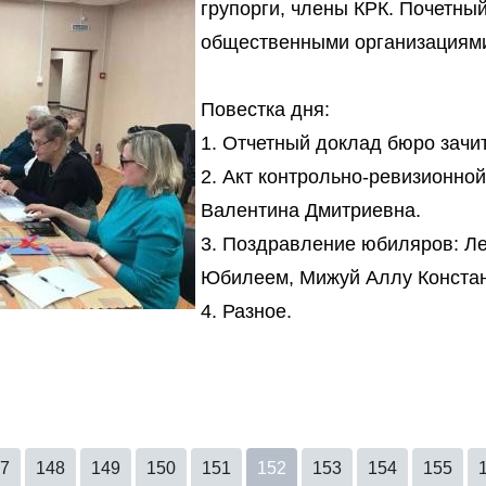
групорги, члены КРК. Почетны
общественными организациям
Повестка дня:
1. Отчетный доклад бюро зачи
2. Акт контрольно-ревизионно
Валентина Дмитриевна.
3. Поздравление юбиляров: Л
Юбилеем, Мижуй Аллу Констан
4. Разное.
7
148
149
150
151
152
153
154
155