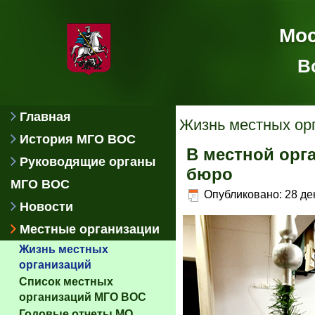
Мос
В
Главная
Жизнь местных ор
История МГО ВОС
В местной орг
Руководящие органы
бюро
МГО ВОС
Опубликовано: 28 де
Новости
Местные организации
Жизнь местных
организаций
Список местных
организаций МГО ВОС
Годовые отчеты МО