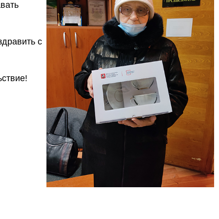
вать
здравить с
ьствие!