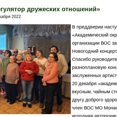
егулятор дружеских отношений»
кабря 2022
В преддверии насту
«Академический окр
организации ВОС з
Новогодний концерт
Спасибо руководит
разноплановую конц
заслуженных артист
20 декабря «академ
вкусным, чайным ст
другу доброго здор
член ВОС МО Монаст
исполняя авторские