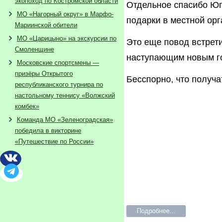
экопоход по Костромской области
Отдельное спасибо Юг
МО «Нагорный округ» в Марфо-
подарки в местной орг
Мариинской обители
МО «Царицыно» на экскурсии по
Это еще повод встрети
Смоленщине
наступающим новым г
Московские спортсмены —
призёры Открытого
Бесспорно, что получа
республиканского турнира по
настольному теннису «Волжский
комбек»
Команда МО «Зеленоградская»
победила в викторине
«Путешествие по России»
Подробнее...