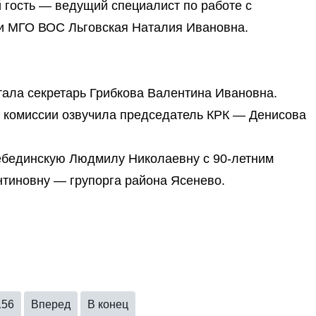
й гость — ведущий специалист по работе с
и МГО ВОС Льговская Наталия Ивановна.
тала секретарь Грибкова Валентина Ивановна.
й комиссии озвучила председатель КРК — Денисова
ебединскую Людмилу Николаевну с 90-летним
тиновну — групорга района Ясенево.
156
Вперед
В конец